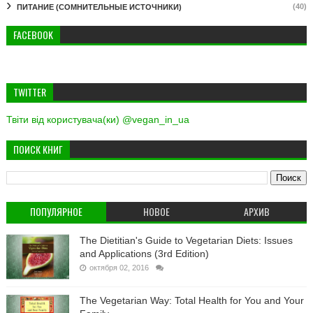
(40)
ПИТАНИЕ (СОМНИТЕЛЬНЫЕ ИСТОЧНИКИ)
FACEBOOK
TWITTER
Твіти від користувача(ки) @vegan_in_ua
ПОИСК КНИГ
ПОПУЛЯРНОЕ
НОВОЕ
АРХИВ
The Dietitian's Guide to Vegetarian Diets: Issues
and Applications (3rd Edition)
октября 02, 2016
The Vegetarian Way: Total Health for You and Your