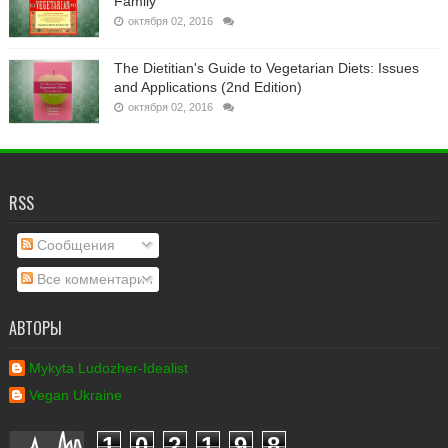
Family
октября 02, 2016
The Dietitian's Guide to Vegetarian Diets: Issues
and Applications (2nd Edition)
октября 02, 2016
RSS
Сообщения
Все комментарии
АВТОРЫ
Mykyta Ludozher-Idealist
Vegan Ukraine
1
0
2
1
9
8