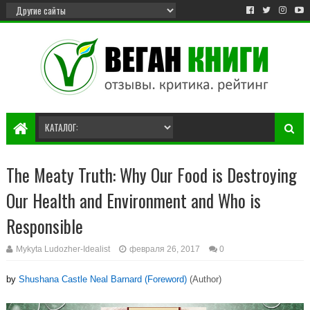
The Meaty Truth: Why Our Food is Destroying
Our Health and Environment and Who is
Responsible
Mykyta Ludozher-Idealist
февраля 26, 2017
0
by
Shushana Castle Neal Barnard (Foreword)
(Author)